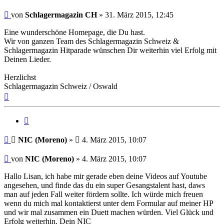
Beitrag
von
Schlagermagazin CH
»
31. März 2015, 12:45
Eine wunderschöne Homepage, die Du hast.
Wir von ganzen Team des Schlagermagazin Schweiz &
Schlagermagazin Hitparade wünschen Dir weiterhin viel Erfolg mit
Deinen Lieder.
Herzlichst
Schlagermagazin Schweiz / Oswald
Nach
oben
Zitat
Beitrag
NIC (Moreno)
»
4. März 2015, 10:07
Beitrag
von
NIC (Moreno)
»
4. März 2015, 10:07
Hallo Lisan, ich habe mir gerade eben deine Videos auf Youtube
angesehen, und finde das du ein super Gesangstalent hast, daws
man auf jeden Fall weiter fördern sollte. Ich würde mich freuen
wenn du mich mal kontaktierst unter dem Formular auf meiner HP
und wir mal zusammen ein Duett machen würden. Viel Glück und
Erfolg weiterhin. Dein NIC