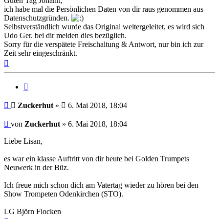
Guten Tag Johann,
ich habe mal die Persönlichen Daten von dir raus genommen aus
Datenschutzgründen.
Selbstverständlich wurde das Original weitergeleitet, es wird sich
Udo Ger. bei dir melden dies bezüglich.
Sorry für die verspätete Freischaltung & Antwort, nur bin ich zur
Zeit sehr eingeschränkt.
Nach
oben
Zitat
Beitrag
Zuckerhut
»
6. Mai 2018, 18:04
Beitrag
von
Zuckerhut
»
6. Mai 2018, 18:04
Liebe Lisan,
es war ein klasse Auftritt von dir heute bei Golden Trumpets
Neuwerk in der Büz.
Ich freue mich schon dich am Vatertag wieder zu hören bei den
Show Trompeten Odenkirchen (STO).
LG Björn Flocken