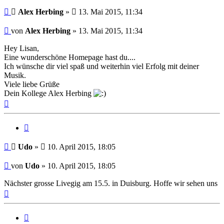
Beitrag
Alex Herbing
»
13. Mai 2015, 11:34
Beitrag
von
Alex Herbing
»
13. Mai 2015, 11:34
Hey Lisan,
Eine wunderschöne Homepage hast du....
Ich wünsche dir viel spaß und weiterhin viel Erfolg mit deiner
Musik.
Viele liebe Grüße
Dein Kollege Alex Herbing
Nach
oben
Zitat
Beitrag
Udo
»
10. April 2015, 18:05
Beitrag
von
Udo
»
10. April 2015, 18:05
Nächster grosse Livegig am 15.5. in Duisburg. Hoffe wir sehen uns
Nach
oben
Zitat