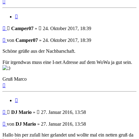
Nach
oben
Zitat
Beitrag
Camper07
»
24. Oktober 2017, 18:39
Beitrag
von
Camper07
»
24. Oktober 2017, 18:39
Schöne grüße aus der Nachbarschaft.
Für irgendwas muss eine I-net Adresse auf dem WoWa ja gut sein.
Gruß Marco
Nach
oben
Zitat
Beitrag
DJ Mario
»
27. Januar 2016, 13:58
Beitrag
von
DJ Mario
»
27. Januar 2016, 13:58
Hallo bin per zufall hier gelandet und wollte mal ein netten gruß da