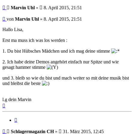
Beitrag
Marvin Uhl
»
8. April 2015, 21:51
Beitrag
von
Marvin Uhl
»
8. April 2015, 21:51
Hallo Lisa,
Erst ma muss ich was los werden :
1. Du bist Hübsches Mädchen und ich mag deine stimme
2. Ich habe deine Demos angehört einfach nur Spitze und wie
gesagt hammer stimme
und 3. bleib so wie du bist und mach weiter so mit deine musik bist
und bleibst die beste
l.g dein Marvin
Nach
oben
Zitat
Beitrag
Schlagermagazin CH
»
31. März 2015, 12:45