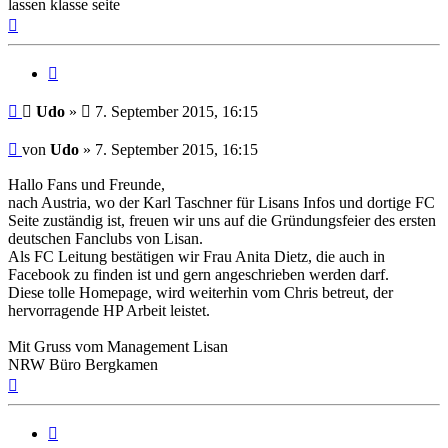
lassen klasse seite
Nach
oben
Zitat
Beitrag
Udo
»
7. September 2015, 16:15
Beitrag
von
Udo
»
7. September 2015, 16:15
Hallo Fans und Freunde,
nach Austria, wo der Karl Taschner für Lisans Infos und dortige FC
Seite zuständig ist, freuen wir uns auf die Gründungsfeier des ersten
deutschen Fanclubs von Lisan.
Als FC Leitung bestätigen wir Frau Anita Dietz, die auch in
Facebook zu finden ist und gern angeschrieben werden darf.
Diese tolle Homepage, wird weiterhin vom Chris betreut, der
hervorragende HP Arbeit leistet.
Mit Gruss vom Management Lisan
NRW Büro Bergkamen
Nach
oben
Zitat