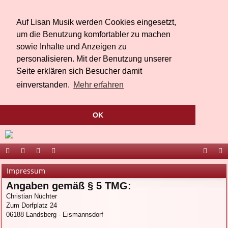
Auf Lisan Musik werden Cookies eingesetzt,
um die Benutzung komfortabler zu machen
sowie Inhalte und Anzeigen zu
personalisieren. Mit der Benutzung unserer
Seite erklären sich Besucher damit
einverstanden.
Mehr erfahren
OK
ort
be
äs
ed
ac
ou
Impressum
al
r
te
ia
eb
Tu
Angaben gemäß § 5 TMG:
Christian Nüchter
Li
bu
oo
be
Zum Dorfplatz 24
sa
ch
k
06188 Landsberg - Eismannsdorf
n