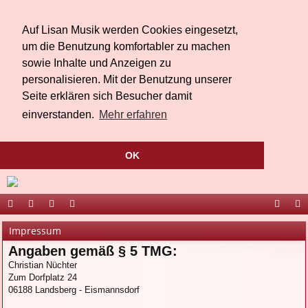
Auf Lisan Musik werden Cookies eingesetzt,
um die Benutzung komfortabler zu machen
sowie Inhalte und Anzeigen zu
personalisieren. Mit der Benutzung unserer
Seite erklären sich Besucher damit
einverstanden.
Mehr erfahren
OK
ort
be
äs
ed
ac
ou
Impressum
al
r
te
ia
eb
Tu
Angaben gemäß § 5 TMG:
Christian Nüchter
Li
bu
oo
be
Zum Dorfplatz 24
sa
ch
k
06188 Landsberg - Eismannsdorf
n