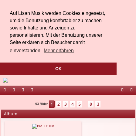
Auf Lisan Musik werden Cookies eingesetzt,
um die Benutzung komfortabler zu machen
sowie Inhalte und Anzeigen zu
personalisieren. Mit der Benutzung unserer
Seite erklären sich Besucher damit
einverstanden.
Mehr erfahren
OK
ort
be
äs
ed
ac
ou
2
3
4
5
8
1
Nächste
93 Bilder
…
al
r
te
ia
eb
Tu
Album
Li
bu
oo
be
sa
ch
k
n