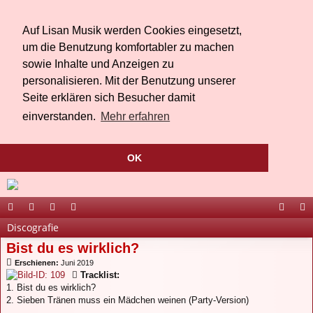
Auf Lisan Musik werden Cookies eingesetzt,
um die Benutzung komfortabler zu machen
sowie Inhalte und Anzeigen zu
personalisieren. Mit der Benutzung unserer
Seite erklären sich Besucher damit
einverstanden.
Mehr erfahren
OK
Discografie
ort
be
äs
ed
ac
ou
Bist du es wirklich?
al
r
te
ia
eb
Tu
Erschienen:
Juni 2019
Li
bu
oo
be
Tracklist:
1. Bist du es wirklich?
sa
ch
k
2. Sieben Tränen muss ein Mädchen weinen (Party-Version)
n