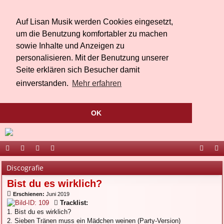
Auf Lisan Musik werden Cookies eingesetzt,
um die Benutzung komfortabler zu machen
sowie Inhalte und Anzeigen zu
personalisieren. Mit der Benutzung unserer
Seite erklären sich Besucher damit
einverstanden.
Mehr erfahren
OK
ort
be
äs
ed
ac
ou
Discografie
al
r
te
ia
eb
Tu
Bist du es wirklich?
Li
bu
oo
be
Erschienen:
Juni 2019
Tracklist:
sa
ch
k
1. Bist du es wirklich?
2. Sieben Tränen muss ein Mädchen weinen (Party-Version)
n