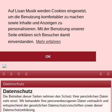
Auf Lisan Musik werden Cookies eingesetzt,
um die Benutzung komfortabler zu machen
sowie Inhalte und Anzeigen zu
personalisieren. Mit der Benutzung unserer
Seite erklären sich Besucher damit
einverstanden.
Mehr erfahren
OK
ort
be
äs
ed
ac
ou
Datenschutz
al
r
te
ia
eb
Tu
Datenschutz
Die Betreiber dieser Seiten nehmen den Schutz Ihrer persönlichen Daten
Li
bu
oo
be
sehr ernst. Wir behandeln Ihre personenbezogenen Daten vertraulich und
sa
ch
k
entsprechend der gesetzlichen Datenschutzvorschriften sowie dieser
Datenschutzerklärung.
n