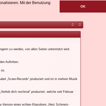
nalisieren. Mit der Benutzung
OK
ac
ou
eb
Tu
oo
be
gerin zu werden, von allen Seiten unterstützt wird.
k
en Auftritten.
ist.
abel „Scare-Records“ produziert und ist in mehren Musik
rlieb dich nochmal“ produziert, welche seit Februar
rty-Version eines echten Klassikers „Herz Schmerz-