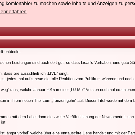
g komfortabler zu machen sowie Inhalte und Anzeigen zu perso
ehr erfahren
lt entdeckt.
ischen Leistungen sind auch dort gut, so dass Lisan's Vorhaben, eine gute Sän
n, dass Sie ausschließlich „LIVE“ singt.
weist jedes mal auf‘s neue die tolle Reaktion vom Publikum während und nach d
eg“ raus, welche Januar 2015 in einer „DJ-Mix“-Version nochmal erschienen 
san in ihrem neuen Titel zum „Tanzen gehn“ auf. Dieser Titel wurde mit dem L
en mit dem Label dann die zweite Veröffentlichung der Newcomerin Lisan „Ve
ist.
 ist längst vorbei“ welche über eine enttäuschte Liebe handelt und mit der Pa