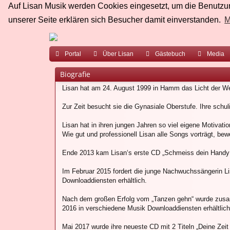
Auf Lisan Musik werden Cookies eingesetzt, um die Benutzun
unserer Seite erklären sich Besucher damit einverstanden.
M
Portal
Über Lisan
Gästebuch
Media
Biografie
Lisan hat am 24. August 1999 in Hamm das Licht der We
Zur Zeit besucht sie die Gynasiale Oberstufe. Ihre schul
Lisan hat in ihren jungen Jahren so viel eigene Motivatio
Wie gut und professionell Lisan alle Songs vorträgt, be
Ende 2013 kam Lisan‘s erste CD „Schmeiss dein Handy w
Im Februar 2015 fordert die junge Nachwuchssängerin Li
Downloaddiensten erhältlich.
Nach dem großen Erfolg vom „Tanzen gehn“ wurde zusamm
2016 in verschiedene Musik Downloaddiensten erhältlich 
Mai 2017 wurde ihre neueste CD mit 2 Titeln „Deine Zeit